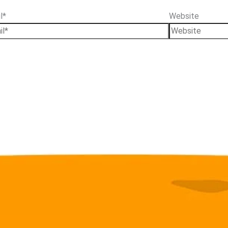
l*
Website