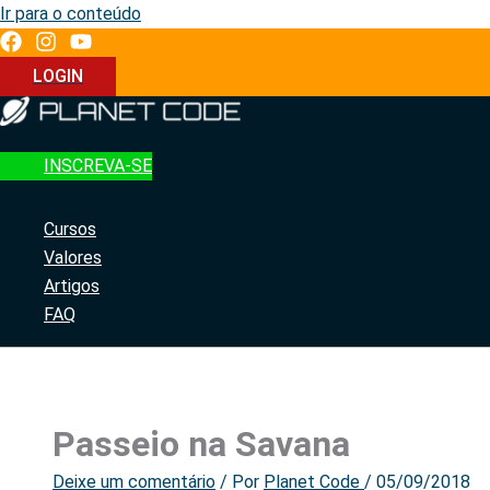
Ir para o conteúdo
LOGIN
INSCREVA-SE
Cursos
Valores
Artigos
FAQ
Passeio na Savana
Deixe um comentário
/ Por
Planet Code
/
05/09/2018