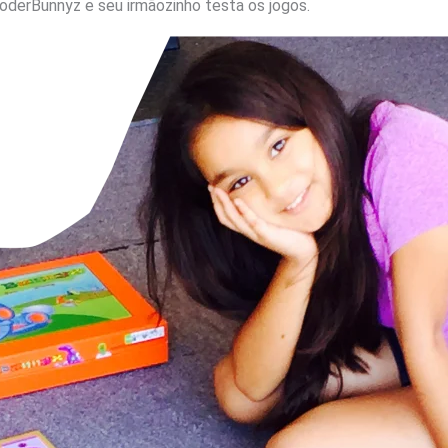
CoderBunnyz e seu irmãozinho testa os jogos.