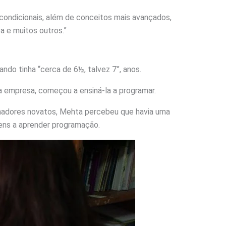
ondicionais, além de conceitos mais avançados,
ça e muitos outros.”
ndo tinha “cerca de 6½, talvez 7”, anos.
da empresa, começou a ensiná-la a programar.
amadores novatos, Mehta percebeu que havia uma
ens a aprender programação.