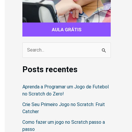
P
e
Posts recentes
s
q
Aprenda a Programar um Jogo de Futebol
u
no Scratch do Zero!
i
Crie Seu Primeiro Jogo no Scratch: Fruit
s
Catcher
a
Como fazer um jogo no Scratch passo a
r
passo