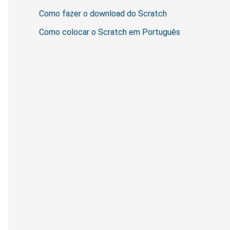
p
Como fazer o download do Scratch
o
Como colocar o Scratch em Português
r
: